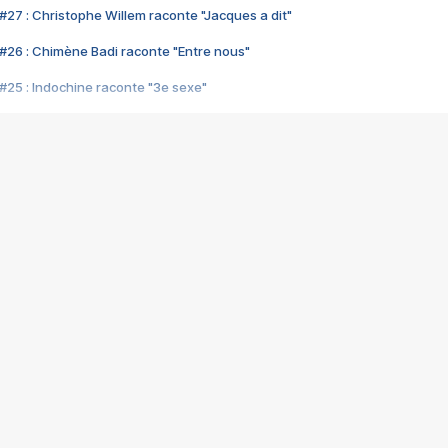
#27 : Christophe Willem raconte "Jacques a dit"
#26 : Chimène Badi raconte "Entre nous"
#25 : Indochine raconte "3e sexe"
#24 : Zaho raconte "C'est chelou"
#23 : Patrick Bruel raconte "Au café des délices"
#22 : Kyo raconte "Le chemin"
#21 : Nolwenn Leroy raconte "Cassé"
#20 : Patrick Hernandez raconte "Born to be alive"
#19 : Lorie raconte "Près de moi"
#18 : Michael Jones raconte "A nos actes manqués" (avec Jean-Jacque
#17 : Khaled raconte "Aïcha"
#16 : Corneille raconte "Parce qu'on vient de loin"
#15 : Indochine raconte "L'aventurier"