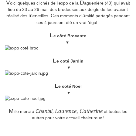
V
D
oici quelques clichés de l'expo de la
aguenière (49) qui avait
lieu du 23 au 26 mai, des brodeuses aux doigts de fée avaient
m
C
a
réalisé des
erveilles.
es moments d'
mitié partagés pendant
r
ces 4 jours ont été un vrai
égal !
L
e côté Brocante
♥
L
e coté Jardin
♥
L
e coté Noël
♥
M
Laurence
,
Catherine
Chantal,
ille merci à
et toutes les
autres pour votre accueil chaleureux !