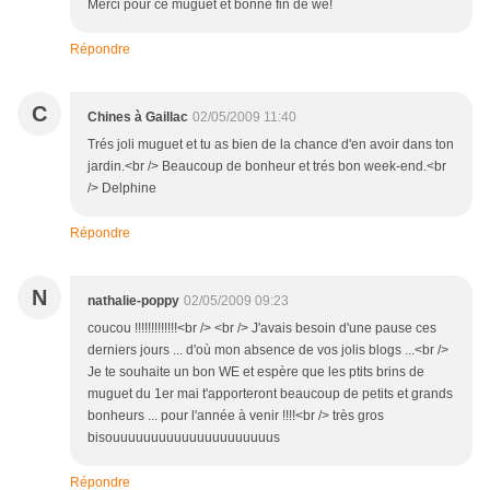
Merci pour ce muguet et bonne fin de we!
Répondre
C
Chines à Gaillac
02/05/2009 11:40
Trés joli muguet et tu as bien de la chance d'en avoir dans ton
jardin.<br /> Beaucoup de bonheur et trés bon week-end.<br
/> Delphine
Répondre
N
nathalie-poppy
02/05/2009 09:23
coucou !!!!!!!!!!!!!<br /> <br /> J'avais besoin d'une pause ces
derniers jours ... d'où mon absence de vos jolis blogs ...<br />
Je te souhaite un bon WE et espère que les ptits brins de
muguet du 1er mai t'apporteront beaucoup de petits et grands
bonheurs ... pour l'année à venir !!!!<br /> très gros
bisouuuuuuuuuuuuuuuuuuuuus
Répondre