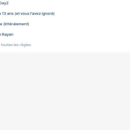
 DayZ
 a 13 ans (et vous l'avez ignoré)
e (littéralement)
im Rayan
 toutes les règles
s les jeux vidéo
us choquant de Rockstar ? - Le scandale BULLY
e plus moche de Steam
du RÊVE tourne au CAUCHEMAR
pendant 8 heures
it… à tort
umiliés par un jeu vidéo
ire - Final Fantasy 8