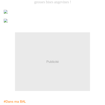
grosses bises angevines !
Publicité
#Dans ma BAL